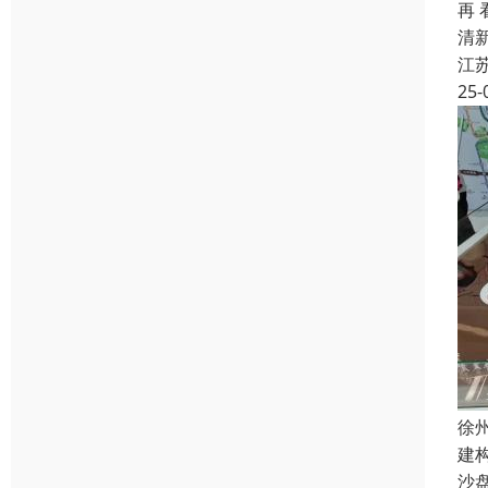
再
清
江
25-
徐
建
沙