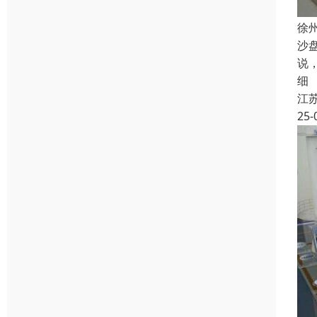
徐
沙
说
细
江
25-