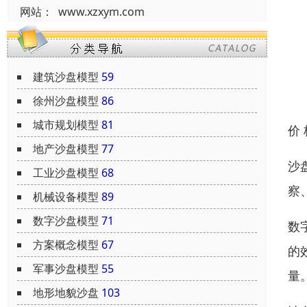
网站：
www.xzxym.com
建筑沙盘模型
59
徐州沙盘模型
86
城市规划模型
81
价
地产沙盘模型
77
沙
工业沙盘模型
68
察
机械设备模型
89
数字沙盘模型
71
数
方案概念模型
67
的
军事沙盘模型
55
量
地形地貌沙盘
103