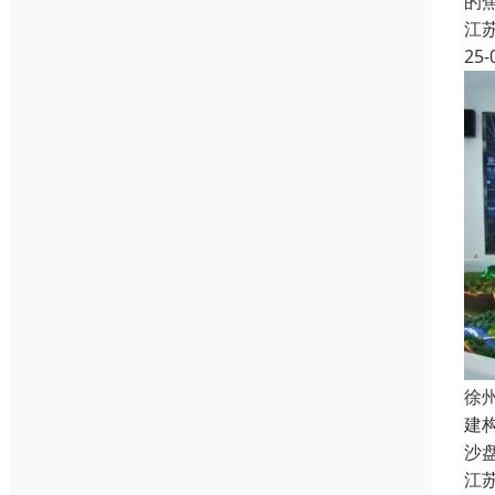
的
江
25-
徐
建
沙
江