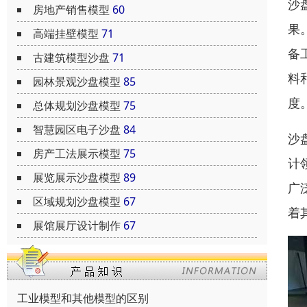
沙
房地产销售模型
60
果
高端挂壁模型
71
备
古建筑模型沙盘
71
料
园林景观沙盘模型
85
度
总体规划沙盘模型
75
智慧园区电子沙盘
84
沙
房产工法展示模型
75
计
展览展示沙盘模型
89
广
区域规划沙盘模型
67
着
展馆展厅设计制作
67
工业模型和其他模型的区别