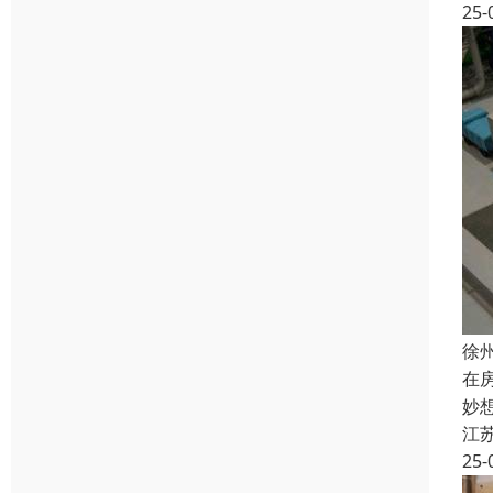
25-
徐
在
妙
江
25-