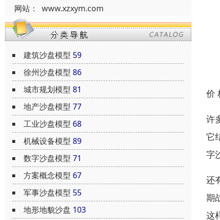
网站：
www.xzxym.com
建筑沙盘模型
59
徐州沙盘模型
86
城市规划模型
81
价
地产沙盘模型
77
许
工业沙盘模型
68
它
机械设备模型
89
字
数字沙盘模型
71
方案概念模型
67
还
军事沙盘模型
55
期
地形地貌沙盘
103
这