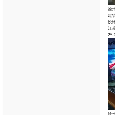
徐
建
设
江
25-
徐