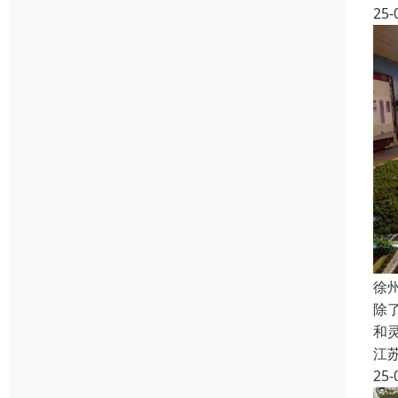
25-
徐
除
和
江
25-