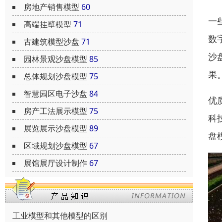
房地产销售模型
60
一
高端挂壁模型
71
数
古建筑模型沙盘
71
沙
园林景观沙盘模型
85
果
总体规划沙盘模型
75
智慧园区电子沙盘
84
优
房产工法展示模型
75
科
展览展示沙盘模型
89
盘
区域规划沙盘模型
67
展馆展厅设计制作
67
工业模型和其他模型的区别