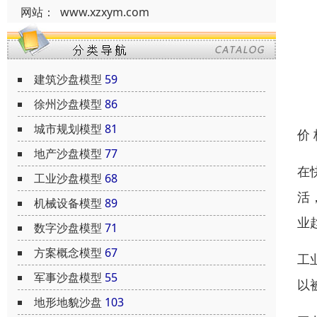
网站：
www.xzxym.com
建筑沙盘模型
59
徐州沙盘模型
86
城市规划模型
81
价
地产沙盘模型
77
在
工业沙盘模型
68
活
机械设备模型
89
业
数字沙盘模型
71
方案概念模型
67
工
军事沙盘模型
55
以
地形地貌沙盘
103