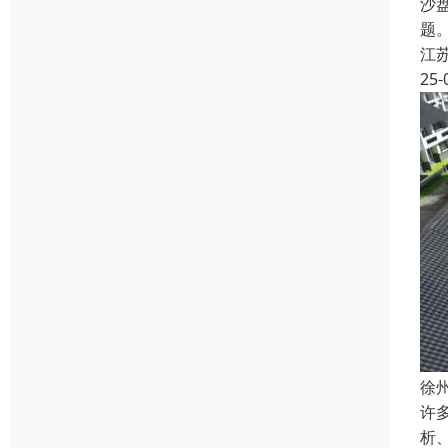
沙
题
江
25-
徐
许
析