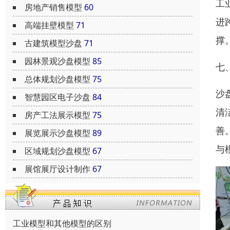
工
房地产销售模型
60
进
高端挂壁模型
71
撑
古建筑模型沙盘
71
园林景观沙盘模型
85
七
总体规划沙盘模型
75
沙
智慧园区电子沙盘
84
清
房产工法展示模型
75
善
展览展示沙盘模型
89
与
区域规划沙盘模型
67
展馆展厅设计制作
67
工业模型和其他模型的区别