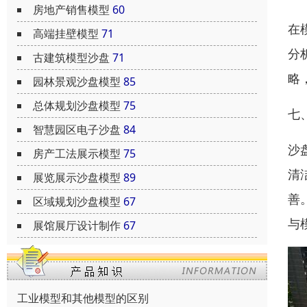
房地产销售模型
60
在
高端挂壁模型
71
分
古建筑模型沙盘
71
略
园林景观沙盘模型
85
总体规划沙盘模型
75
七
智慧园区电子沙盘
84
沙
房产工法展示模型
75
清
展览展示沙盘模型
89
善
区域规划沙盘模型
67
与
展馆展厅设计制作
67
工业模型和其他模型的区别