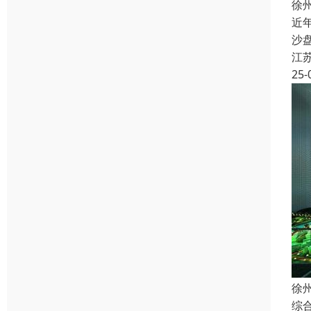
徐
近
沙
江
25-
徐
综