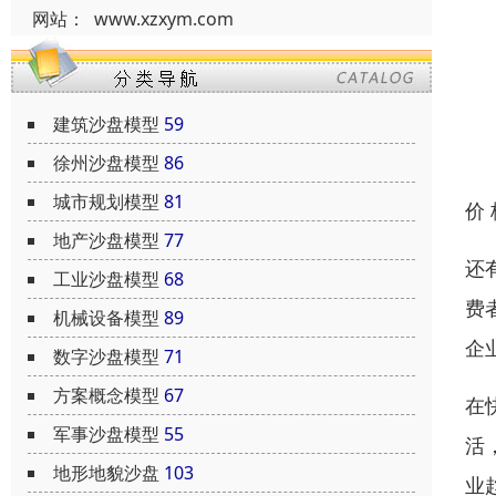
网站：
www.xzxym.com
建筑沙盘模型
59
徐州沙盘模型
86
城市规划模型
81
价
地产沙盘模型
77
还
工业沙盘模型
68
费
机械设备模型
89
企
数字沙盘模型
71
方案概念模型
67
在
军事沙盘模型
55
活
地形地貌沙盘
103
业